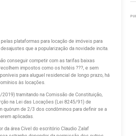
PU
pelas plataformas para locação de imóveis para
desajustes que a popularização da novidade incita.
 não conseguir competir com as tarifas baixas
 recolhem impostos como os hotéis ???, e sem
oníveis para aluguel residencial de longo prazo, há
domínios às locações.
4/2019) tramitando na Comissão de Constituição,
erção na Lei das Locações (Lei 8245/91) de
m quórum de 2/3 dos condôminos para definir se a
serem aplicadas.
 da área Cível do escritório Claudio Zalaf
soa estranho depender da permissão dos outros