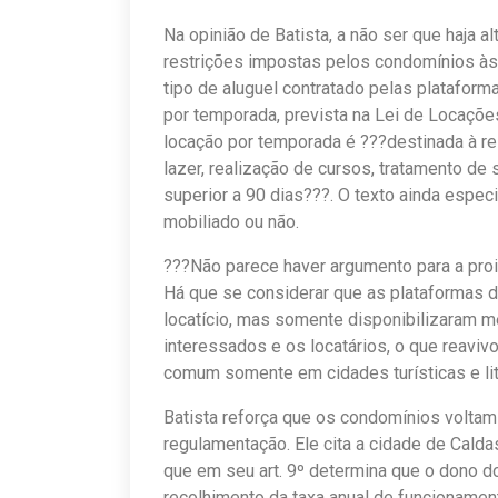
Na opinião de Batista, a não ser que haja al
restrições impostas pelos condomínios às
tipo de aluguel contratado pelas platafor
por temporada, prevista na Lei de Locações
locação por temporada é ???destinada à res
lazer, realização de cursos, tratamento de
superior a 90 dias???. O texto ainda espec
mobiliado ou não.
???Não parece haver argumento para a proi
Há que se considerar que as plataformas d
locatício, mas somente disponibilizaram me
interessados e os locatários, o que reaviv
comum somente em cidades turísticas e li
Batista reforça que os condomínios voltam
regulamentação. Ele cita a cidade de Cald
que em seu art. 9º determina que o dono do
recolhimento da taxa anual de funcioname