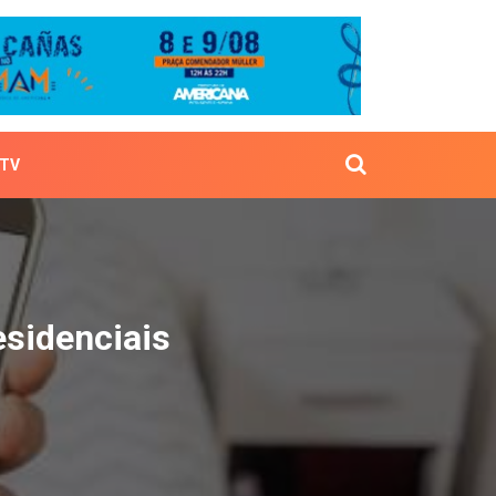
TV
os residenciais
esidenciais