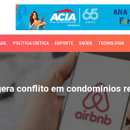
SIL
POLÍTICA CRÍTICA
ESPORTE
SAÚDE
TECNOLOGIA
a conflito em condomíni
gera conflito em condomínios r