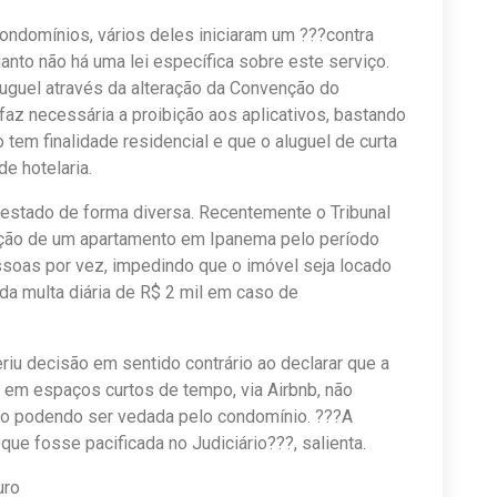
ndomínios, vários deles iniciaram um ???contra
anto não há uma lei específica sobre este serviço.
luguel através da alteração da Convenção do
az necessária a proibição aos aplicativos, bastando
em finalidade residencial e que o aluguel de curta
e hotelaria.
ifestado de forma diversa. Recentemente o Tribunal
cação de um apartamento em Ipanema pelo período
ssoas por vez, impedindo que o imóvel seja locado
nda multa diária de R$ 2 mil em caso de
eriu decisão em sentido contrário ao declarar que a
 em espaços curtos de tempo, via Airbnb, não
não podendo ser vedada pelo condomínio. ???A
ue fosse pacificada no Judiciário???, salienta.
uro