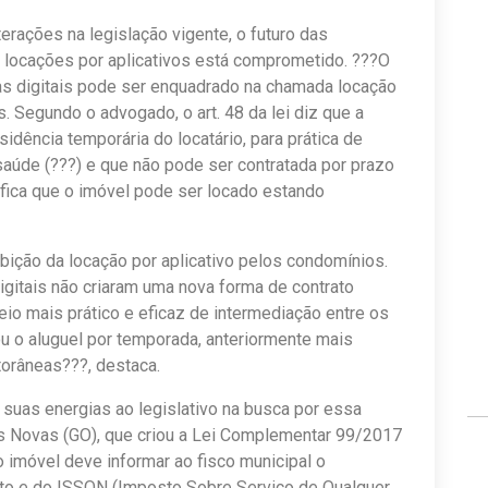
terações na legislação vigente, o futuro das
 locações por aplicativos está comprometido. ???O
mas digitais pode ser enquadrado na chamada locação
. Segundo o advogado, o art. 48 da lei diz que a
idência temporária do locatário, para prática de
 saúde (???) e que não pode ser contratada por prazo
ifica que o imóvel pode ser locado estando
bição da locação por aplicativo pelos condomínios.
igitais não criaram uma nova forma de contrato
io mais prático e eficaz de intermediação entre os
ou o aluguel por temporada, anteriormente mais
torâneas???, destaca.
 suas energias ao legislativo na busca por essa
as Novas (GO), que criou a Lei Complementar 99/2017
 imóvel deve informar ao fisco municipal o
nto e do ISSQN (Imposto Sobre Serviço de Qualquer