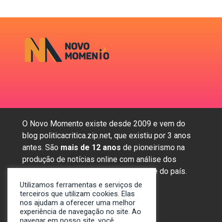
O Novo Momento existe desde 2009 e vem do
blog politicacritica.zip.net, que existiu por 3 anos
antes. São
mais de 12 anos
de pioneirismo na
produção de notícias online com análise dos
assuntos mais importantes da região e do país.
Utilizamos ferramentas e serviços de
terceiros que utilizam cookies. Elas
nos ajudam a oferecer uma melhor
Sobre nós
experiência de navegação no site. Ao
Anunciar
navegar em nosso site, você