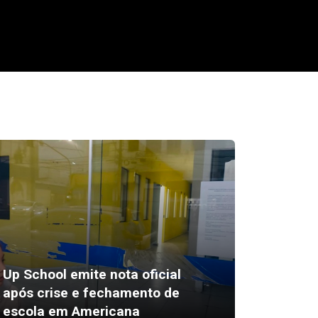
Up School emite nota oficial
Estudo
após crise e fechamento de
Neonata
escola em Americana
tratar 