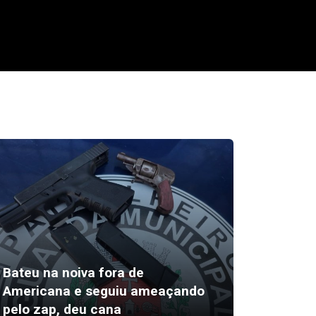
Bateu na noiva fora de
Av Band
Americana e seguiu ameaçando
eucalip
pelo zap, deu cana
trânsit