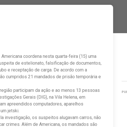
de Americana coordena nesta quarta-feira (15) uma
uspeita de estelionato, falsificação de documentos,
oubo e receptação de carga. De acordo com a
 são cumpridos 21 mandados de prisão temporária e
a região participam da ação e ao menos 13 pessoas
PU
stigações Gerais (DIG), na Vila Helena, em
foram apreendidos computadores, aparelhos
um jetski.
a investigação, os suspeitos alugavam carros, não
icar crimes. Além de Americana, os mandados são