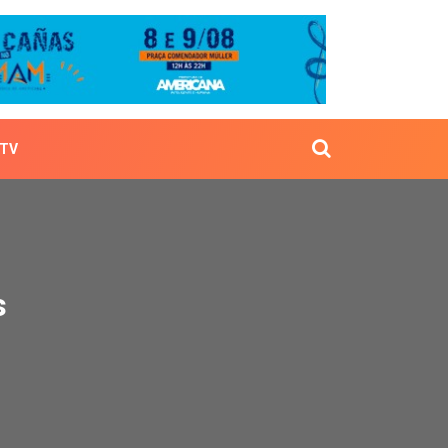
TV
lhões
s