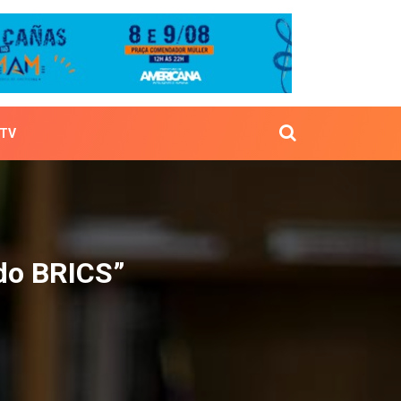
TV
banco do BRICS”
 do BRICS”