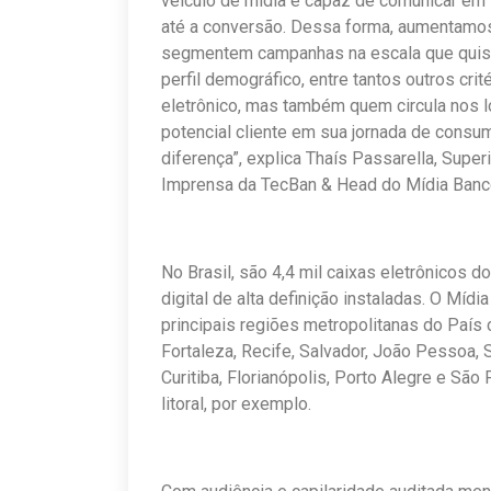
veículo de mídia é capaz de comunicar em
até a conversão. Dessa forma, aumentamos
segmentem campanhas na escala que quiser
perfil demográfico, entre tantos outros cri
eletrônico, mas também quem circula nos l
potencial cliente em sua jornada de consum
diferença”, explica Thaís Passarella, Supe
Imprensa da TecBan & Head do Mídia Ban
No Brasil, são 4,4 mil caixas eletrônicos
digital de alta definição instaladas. O Mí
principais regiões metropolitanas do País c
Fortaleza, Recife, Salvador, João Pessoa, S
Curitiba, Florianópolis, Porto Alegre e São 
litoral, por exemplo.