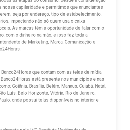
 todas as etapas do consumo, desde a consideração
 nossa capilaridade e permitimos que anunciantes
em, seja por endereço, tipo de estabelecimento,
térios, impactando não só quem usa o caixa
ocais. As marcas têm a oportunidade de falar com o
o, com o dinheiro na mão, e isso faz toda a
rintendente de Marketing, Marca, Comunicação e
co24Horas.
 do Banco24Horas que contam com as telas de mídia
dia Banco24Horas está presente nos municípios e nas
omo: Goiânia, Brasília, Belém, Manaus, Cuiabá, Natal,
ão Luís, Belo Horizonte, Vitória, Rio de Janeiro,
Paulo, onde possui telas disponíveis no interior e