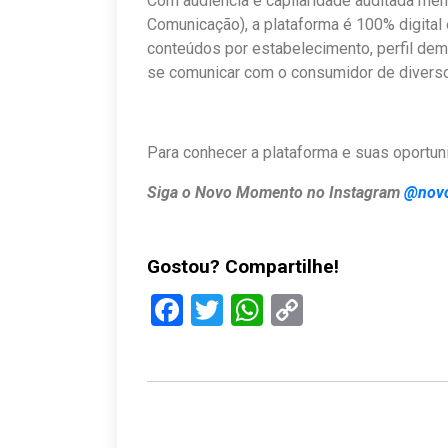
Com audiência e capilaridade auditada mens
Comunicação), a plataforma é 100% digital
conteúdos por estabelecimento, perfil demog
se comunicar com o consumidor de diverso
Para conhecer a plataforma e suas oportu
Siga o Novo Momento no Instagram
@nov
Gostou? Compartilhe!
Facebook
Twitter
WhatsApp
Copy
Link