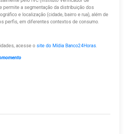
almente pelo IVC (Instituto Verificador de
 e permite a segmentação da distribuição dos
ráfico e localização (cidade, bairro e rua), além de
s perfis, em diferentes contextos de consumo.
nidades, acesse o
site do Mídia Banco24Horas
.
omomento