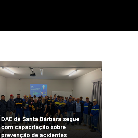
DAE de Santa Bárbara segue
3ª Div
com capacitação sobre
Amador
prevenção de acidentes
doming