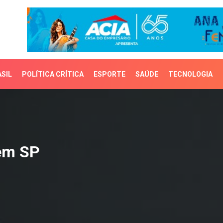
SIL
POLÍTICA CRÍTICA
ESPORTE
SAÚDE
TECNOLOGIA
 SP
 em SP