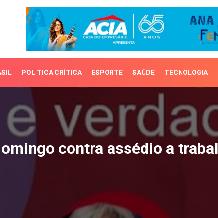
SIL
POLÍTICA CRÍTICA
ESPORTE
SAÚDE
TECNOLOGIA
ngo contra assédio a t
mingo contra assédio a traba