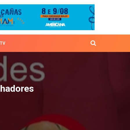
TV
rabalhadores
lhadores