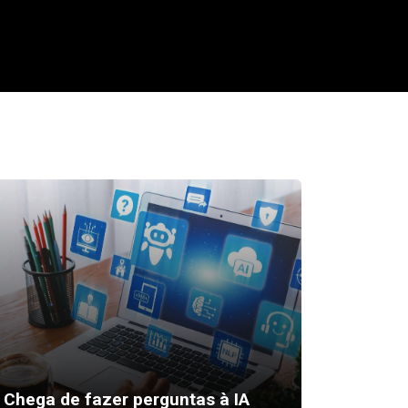
Desktop
Chega de fazer perguntas à IA
para at