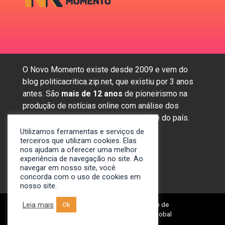
O Novo Momento existe desde 2009 e vem do
blog politicacritica.zip.net, que existiu por 3 anos
antes. São
mais de 12 anos
de pioneirismo na
produção de notícias online com análise dos
assuntos mais importantes da região e do país.
Utilizamos ferramentas e serviços de
terceiros que utilizam cookies. Elas
nos ajudam a oferecer uma melhor
Sobre nós
experiência de navegação no site. Ao
Anunciar
navegar em nosso site, você
concorda com o uso de cookies em
Contato
nosso site.
Leia mais
© 2009-2024. Portal Novo Momento de
Ok
Notícias. Desenvolvido por: Spivit Global
Technologies