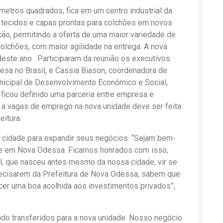
etros quadrados, fica em um centro industrial da
r tecidos e capas prontas para colchões em novos
ção, permitindo a oferta de uma maior variedade de
olchões, com maior agilidade na entrega. A nova
deste ano. Participaram da reunião os executivos
esa no Brasil, e Cassia Biason, coordenadora de
icipal de Desenvolvimento Econômico e Social,
, ficou definido uma parceria entre empresa e
s a vagas de emprego na nova unidade deve ser feita
eitura.
a cidade para expandir seus negócios. “Sejam bem-
ade em Nova Odessa. Ficamos honrados com isso,
al, que nasceu antes mesmo da nossa cidade, vir se
recisarem da Prefeitura de Nova Odessa, sabem que
ecer uma boa acolhida aos investimentos privados”,
do transferidos para a nova unidade. Nosso negócio