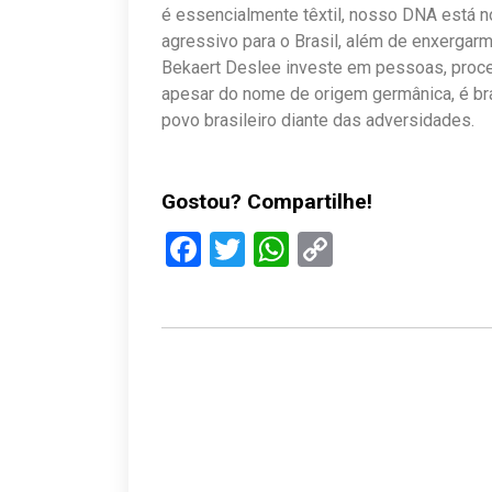
é essencialmente têxtil, nosso DNA está 
agressivo para o Brasil, além de enxergar
Bekaert Deslee investe em pessoas, proce
apesar do nome de origem germânica, é bra
povo brasileiro diante das adversidades.
Gostou? Compartilhe!
Facebook
Twitter
WhatsApp
Copy
Link