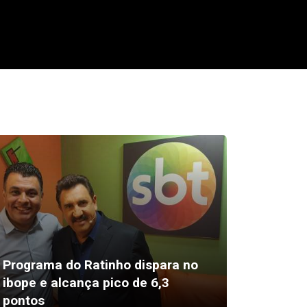
Programa do Ratinho dispara no
Americ
ibope e alcança pico de 6,3
veículo
pontos
doloso