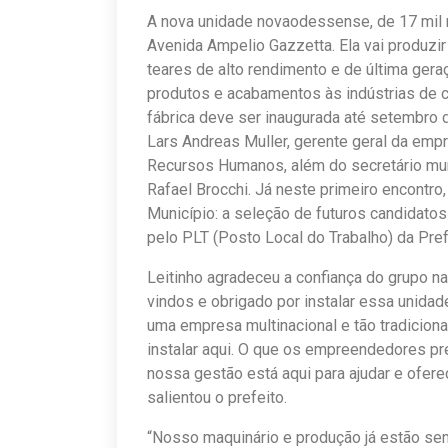
A nova unidade novaodessense, de 17 mil m
Avenida Ampelio Gazzetta. Ela vai produzi
teares de alto rendimento e de última gera
produtos e acabamentos às indústrias de c
fábrica deve ser inaugurada até setembro 
Lars Andreas Muller, gerente geral da empr
Recursos Humanos, além do secretário mun
Rafael Brocchi. Já neste primeiro encontro
Município: a seleção de futuros candidato
pelo PLT (Posto Local do Trabalho) da Pref
Leitinho agradeceu a confiança do grupo n
vindos e obrigado por instalar essa unid
uma empresa multinacional e tão tradicion
instalar aqui. O que os empreendedores p
nossa gestão está aqui para ajudar e ofer
salientou o prefeito.
“Nosso maquinário e produção já estão sen