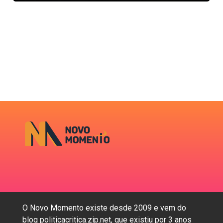
O Novo Momento existe desde 2009 e vem do
blog politicacritica.zip.net, que existiu por 3 anos