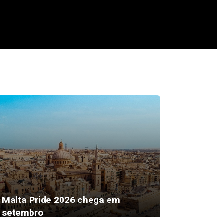
“Sexto 
Malta Pride 2026 chega em
ser a 
setembro
mais ef