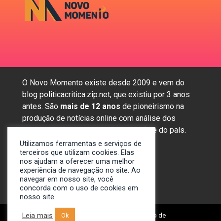
O Novo Momento existe desde 2009 e vem do
blog politicacritica.zip.net, que existiu por 3 anos
antes. São
mais de 12 anos
de pioneirismo na
produção de notícias online com análise dos
assuntos mais importantes da região e do país.
Utilizamos ferramentas e serviços de
terceiros que utilizam cookies. Elas
nos ajudam a oferecer uma melhor
Sobre nós
experiência de navegação no site. Ao
Anunciar
navegar em nosso site, você
concorda com o uso de cookies em
Contato
nosso site.
Leia mais
Ok
© 2009-2024. Portal Novo Momento de