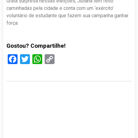
Grata surpresa nessas eleições, Juliana tem feito
caminhadas pela cidade e conta com um ‘exército’
voluntário de estudante que fazem sua campanha ganhar
força.
Gostou? Compartilhe!
Facebook
Twitter
WhatsApp
Copy
Link