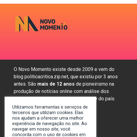
O Novo Momento existe desde 2009 e vem do
blog politicacritica.zip.net, que existiu por 3 anos
antes. São
mais de 12 anos
de pioneirismo na
produção de notícias online com análise dos
assuntos mais importantes da região e do país.
Utilizamos ferramentas e serviços de
terceiros que utilizam cookies. Elas
nos ajudam a oferecer uma melhor
Sobre nós
experiência de navegação no site. Ao
Anunciar
navegar em nosso site, você
concorda com o uso de cookies em
Contato