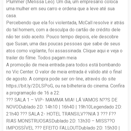
Plummer (Melissa Leo). Um dia, um empresário coloca
uma mulher em seu carro e ordena que a leve até sua
casa.
Percebendo que ela foi violentada, McCall resolve ir atrás
do tal homem, com a desculpa do cartão de crédito dele
não ter sido aceito. Pouco tempo depois, ele descobre
que Susan, uma das poucas pessoas que sabe de seus
atos como vigilante, foi assassinada. Clique aqui e veja o
trailer do filme. Todos pagam meia
A promoção de meia entrada para todos está bombando
no Vic Center. O valor de meia entrada é válido até o final
de agosto. A compra pode ser on-line, através do site
https://bit.ly/2DLSPoG, ou na bilheteria do cinema. Confira
a programação de 16 a 22:
??? SALA 1 – VIP- MAMMA MIA! LÁ VAMOS N??S DE
NOVODublado 2D: 14h10 | 16h40 | 19h10Legendado 2D:
21h40 ??? SALA 2- HOTEL TRANSILV??NIA 3 ??? F??
RIAS MONSTRUOSASDublado 2D: 13h30 – MISS??O
IMPOSSÍVEL ??? EFEITO FALLOUTDublado 2D: 15h30 |