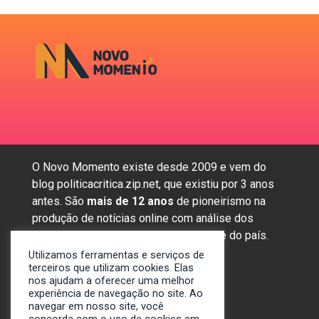
O Novo Momento existe desde 2009 e vem do
blog politicacritica.zip.net, que existiu por 3 anos
antes. São
mais de 12 anos
de pioneirismo na
produção de notícias online com análise dos
assuntos mais importantes da região e do país.
Utilizamos ferramentas e serviços de
terceiros que utilizam cookies. Elas
nos ajudam a oferecer uma melhor
Sobre nós
experiência de navegação no site. Ao
Anunciar
navegar em nosso site, você