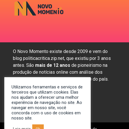
O Novo Momento existe desde 2009 e vem do
blog politicacritica.zip.net, que existiu por 3 anos
antes. São
mais de 12 anos
de pioneirismo na
produção de notícias online com análise dos
assuntos mais importantes da região e do país.
Utilizamos ferramentas e serviços de
terceiros que utilizam cookies. Elas
nos ajudam a oferecer uma melhor
Sobre nós
experiência de navegação no site. Ao
Anunciar
navegar em nosso site, você
concorda com o uso de cookies em
Contato
nosso site.
Leia mais
© 2009-2024. Portal Novo Momento de
Ok