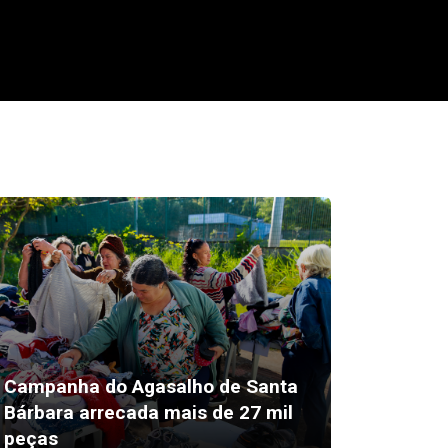
Campanha do Agasalho de Santa
Prefeit
Bárbara arrecada mais de 27 mil
agente 
peças
do carr