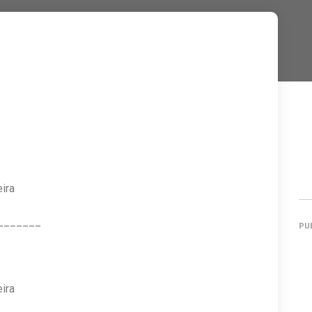
ira
_______
PU
ira