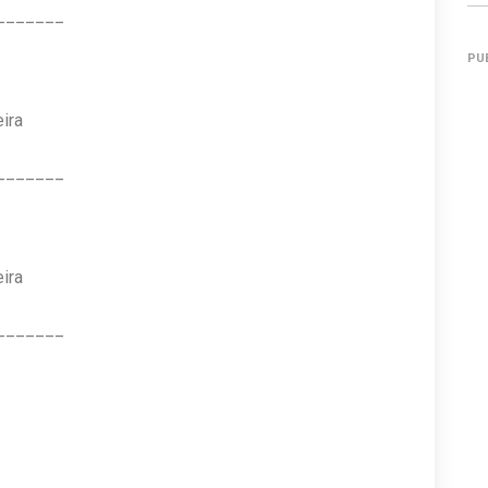
_______
PU
ira
_______
ira
_______
_______