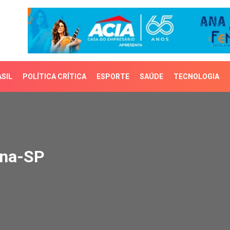
SIL
POLÍTICA CRÍTICA
ESPORTE
SAÚDE
TECNOLOGIA
a-SP
ana-SP