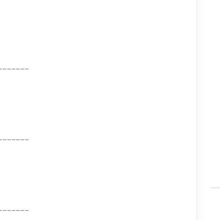
_______
_______
_______
_______