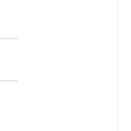
_______
_______