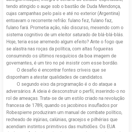
tendo atingido o auge sob o bastão de Duda Mendonça,
cujas campanhas pelo país e até no exterior (Argentina)
entoavam o recorrente refrão: fulano fez, fulano faz,
fulano fará. Prometia ação, não discurso, mexendo com o
sistema cognitivo de um eleitor saturado de blá-blá-blás.
Hoje, teria esse arremedo algum efeito? Ante o fogo que
se alastra nas roças da política, com altas fogueiras
consumindo os últimos resquícios da boa imagem de
governantes, é um tiro no pé insistir com esse bordão.
O desafio é encontrar fontes críveis que se
disponham a atestar qualidades de candidatos.
O segundo eixo da programação é o do ataque a
adversários. A ideia é desconstruir o perfil, inserindo-o no
rol de ameaças. Trata-se de um estilo criado na revolução
francesa de 1789, quando os jacobinos insuflados por
Robespierre produziram um manual de combate político,
recheado de injúrias, calúnias, gracejos e pilhérias que
acendiam instintos primitivos das multidões. Os EUA