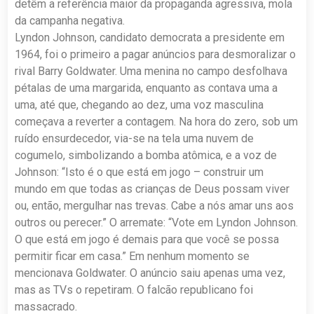
detêm a referência maior da propaganda agressiva, mola
da campanha negativa.
Lyndon Johnson, candidato democrata a presidente em
1964, foi o primeiro a pagar anúncios para desmoralizar o
rival Barry Goldwater. Uma menina no campo desfolhava
pétalas de uma margarida, enquanto as contava uma a
uma, até que, chegando ao dez, uma voz masculina
começava a rever­ter a contagem. Na hora do zero, sob um
ruído ensurdecedor, via-se na tela uma nuvem de
cogumelo, simbolizando a bomba atômica, e a voz de
Johnson: “Isto é o que está em jogo – construir um
mundo em que todas as crianças de Deus possam viver
ou, então, mergulhar nas trevas. Cabe a nós amar uns aos
outros ou perecer.” O arremate: “Vote em Lyn­don Johnson.
O que está em jogo é demais para que você se possa
per­mitir ficar em casa.” Em nenhum momento se
mencionava Goldwater. O anúncio saiu apenas uma vez,
mas as TVs o repetiram. O falcão republicano foi
massacrado.