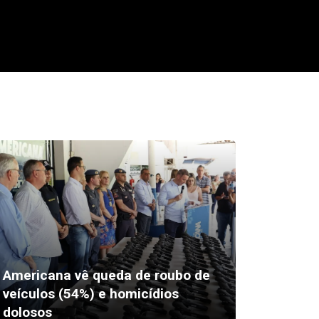
Americana vê queda de roubo de
Bemglor
veículos (54%) e homicídios
seguran
dolosos
domést