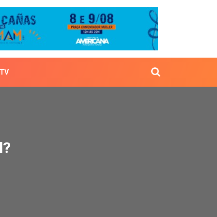
TV
Brasil?
l?