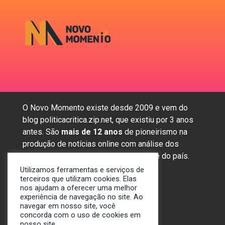
O Novo Momento existe desde 2009 e vem do
blog politicacritica.zip.net, que existiu por 3 anos
antes. São
mais de 12 anos
de pioneirismo na
produção de notícias online com análise dos
assuntos mais importantes da região e do país.
Utilizamos ferramentas e serviços de
terceiros que utilizam cookies. Elas
nos ajudam a oferecer uma melhor
Sobre nós
experiência de navegação no site. Ao
Anunciar
navegar em nosso site, você
concorda com o uso de cookies em
Contato
nosso site.