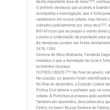
desta importante área de lazer???, continu
O prefeito destacou que já pediu à Guarda 
acompanha a investigação, que é feita pela 
vandalismo em nossa cidade, mas temos co
cobrados judicialmente por seus atos???, 
Bill reforçou que as praças e outras áreas
e pediu a colaboração da população para qu
As denúncias podem ser feitas diretamente
3476-1300.
Diretora de Meio Ambiente, Fernanda Dagre
retirados e que a iluminação do local é fei
existentes na praça.
OUTROS CASOS ??? No final de janeiro, vâ
Na ocasião, os autores foram identificados
No final de dezembro, a Estação Cultura ta
Polícia Civil deteve o pichador que, na oca
cidade. A Prefeitura já prepara ação pedi
Também em dezembro, desconhecidos quebr
Feltrin, no bairro Nossa Senhora de Fátima,