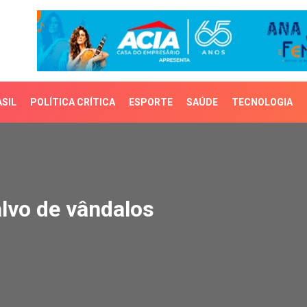
SIL
POLÍTICA CRÍTICA
ESPORTE
SAÚDE
TECNOLOGIA
o de vândalos
lvo de vândalos