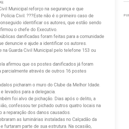
ou.
Civil Municipal reforço na segurança e que
Polícia Civil. ???Este não é o primeiro caso de
PU
nseguido identificar os autores, que estão sendo
afirmou o chefe do Executivo.
 públicas danificadas foram feitas para a comunidade
e denuncie e ajude a identificar os autores.
 na Guarda Civil Municipal pelo telefone 153 ou
la afirmou que os postes danificados já foram
ta parcialmente através de outros 16 postes
ndalos picharam o muro do Clube da Melhor Idade.
 e levados para a delegacia.
mbém foi alvo de pichação. Dias após o delito, a
sião, confessou ter pichado outros quatro locais na
ndo a reparação dos danos causados.
aram as luminárias instaladas no Calçadão da
 e furtaram parte de sua estrutura. Na ocasião,