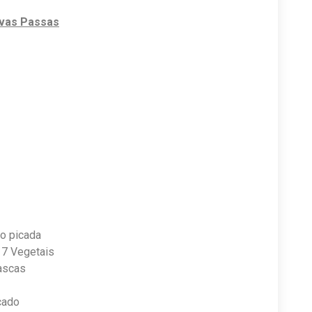
vas Passas
ho picada
7 Vegetais
ascas
cado