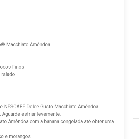
o® Macchiato Amêndoa
locos Finos
 ralado
a de NESCAFÉ Dolce Gusto Macchiato Amêndoa
 Aguarde esfriar levemente.
hiato Amêndoa com a banana congelada até obter uma
oco e morangos.