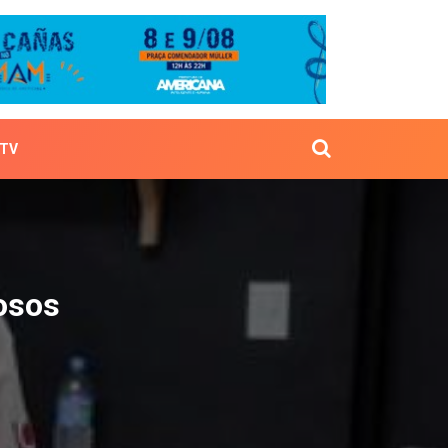
TV
eliciosos
iosos