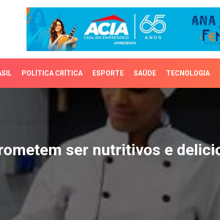
SIL
POLÍTICA CRÍTICA
ESPORTE
SAÚDE
TECNOLOGIA
etem ser nutritivos e d
ometem ser nutritivos e delic