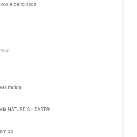
tico
reta moída
Aveia NATURE´S HEART®
 em pó