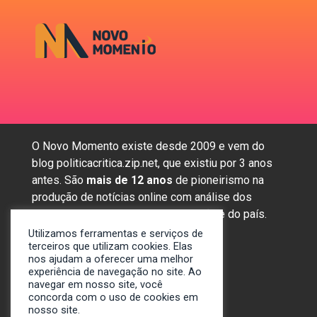
O Novo Momento existe desde 2009 e vem do
blog politicacritica.zip.net, que existiu por 3 anos
antes. São
mais de 12 anos
de pioneirismo na
produção de notícias online com análise dos
assuntos mais importantes da região e do país.
Utilizamos ferramentas e serviços de
terceiros que utilizam cookies. Elas
nos ajudam a oferecer uma melhor
Sobre nós
experiência de navegação no site. Ao
Anunciar
navegar em nosso site, você
concorda com o uso de cookies em
Contato
nosso site.