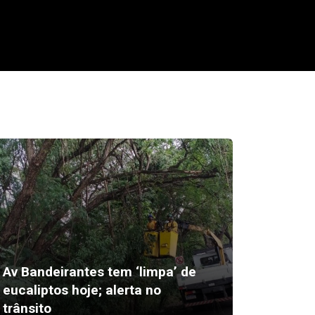
Av Bandeirantes tem ‘limpa’ de
Saída d
eucaliptos hoje; alerta no
segue r
trânsito
Justiça