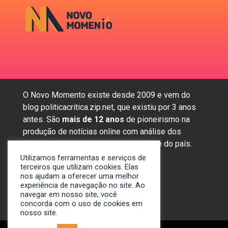
O Novo Momento existe desde 2009 e vem do
blog politicacritica.zip.net, que existiu por 3 anos
antes. São
mais de 12 anos
de pioneirismo na
produção de notícias online com análise dos
assuntos mais importantes da região e do país.
Utilizamos ferramentas e serviços de
terceiros que utilizam cookies. Elas
nos ajudam a oferecer uma melhor
Sobre nós
experiência de navegação no site. Ao
Anunciar
navegar em nosso site, você
concorda com o uso de cookies em
Contato
nosso site.