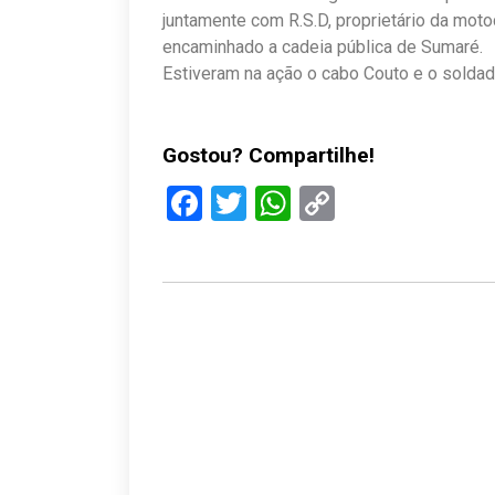
juntamente com R.S.D, proprietário da motoc
encaminhado a cadeia pública de Sumaré.
Estiveram na ação o cabo Couto e o sold
Gostou? Compartilhe!
Facebook
Twitter
WhatsApp
Copy
Link