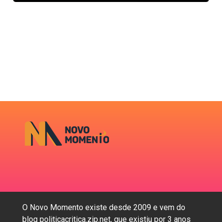
O Novo Momento existe desde 2009 e vem do
blog politicacritica.zip.net, que existiu por 3 anos