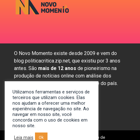
O Novo Momento existe desde 2009 e vem do
blog politicacritica.zip.net, que existiu por 3 anos
antes. São
mais de 12 anos
de pioneirismo na
produção de notícias online com análise dos
assuntos mais importantes da região e do país.
Utilizamos ferramentas e serviços de
terceiros que utilizam cookies. Elas
nos ajudam a oferecer uma melhor
Sobre nós
experiência de navegação no site. Ao
Anunciar
navegar em nosso site, você
concorda com o uso de cookies em
Contato
nosso site.
Leia mais
Ok
© 2009-2024. Portal Novo Momento de