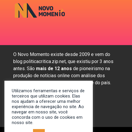
O Novo Momento existe desde 2009 e vem do
blog politicacritica.zip.net, que existiu por 3 anos
antes. São
mais de 12 anos
de pioneirismo na
produção de notícias online com análise dos
assuntos mais importantes da região e do país.
Utilizamos ferramentas e serviços de
terceiros que utilizam cookies. Elas
nos ajudam a oferecer uma melhor
Sobre nós
experiência de navegação no site. Ao
Anunciar
navegar em nosso site, você
concorda com o uso de cookies em
Contato
nosso site.