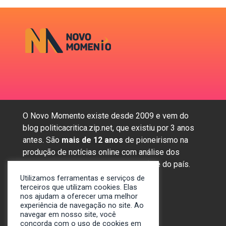
O Novo Momento existe desde 2009 e vem do
blog politicacritica.zip.net, que existiu por 3 anos
antes. São
mais de 12 anos
de pioneirismo na
produção de notícias online com análise dos
assuntos mais importantes da região e do país.
Utilizamos ferramentas e serviços de
terceiros que utilizam cookies. Elas
nos ajudam a oferecer uma melhor
Sobre nós
experiência de navegação no site. Ao
Anunciar
navegar em nosso site, você
Contato
concorda com o uso de cookies em