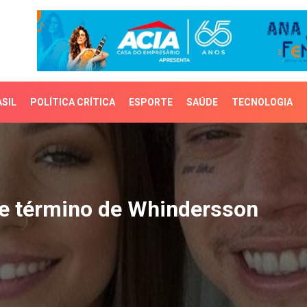
SIL
POLÍTICA CRÍTICA
ESPORTE
SAÚDE
TECNOLOGIA
 término de Whindersson
bre término de Whindersson