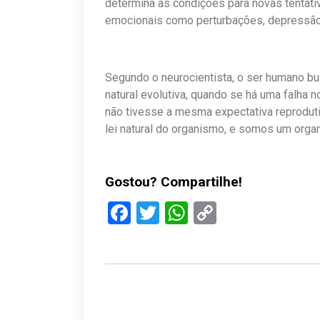
determina as condições para novas tentat
emocionais como perturbações, depressão,
Segundo o neurocientista, o ser humano bus
natural evolutiva, quando se há uma falha no
não tivesse a mesma expectativa reprodutiv
lei natural do organismo, e somos um orga
Gostou? Compartilhe!
Facebook
Twitter
WhatsApp
Copy
Link