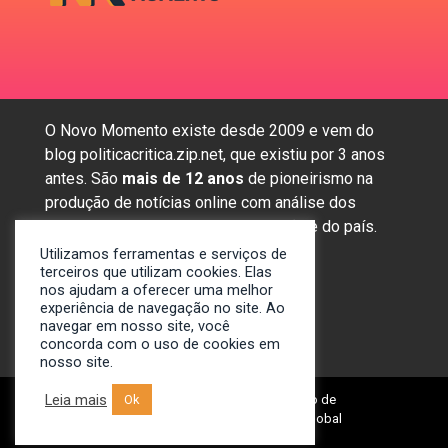
O Novo Momento existe desde 2009 e vem do
blog politicacritica.zip.net, que existiu por 3 anos
antes. São
mais de 12 anos
de pioneirismo na
produção de notícias online com análise dos
assuntos mais importantes da região e do país.
Utilizamos ferramentas e serviços de
terceiros que utilizam cookies. Elas
nos ajudam a oferecer uma melhor
Sobre nós
experiência de navegação no site. Ao
Anunciar
navegar em nosso site, você
concorda com o uso de cookies em
Contato
nosso site.
Leia mais
© 2009-2024. Portal Novo Momento de
Ok
Notícias. Desenvolvido por: Spivit Global
Technologies