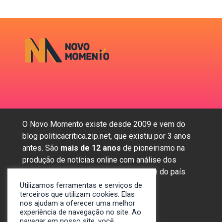
O Novo Momento existe desde 2009 e vem do
blog politicacritica.zip.net, que existiu por 3 anos
antes. São
mais de 12 anos
de pioneirismo na
produção de notícias online com análise dos
assuntos mais importantes da região e do país.
Utilizamos ferramentas e serviços de
terceiros que utilizam cookies. Elas
nos ajudam a oferecer uma melhor
Sobre nós
experiência de navegação no site. Ao
Anunciar
navegar em nosso site, você