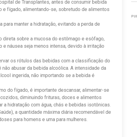
ospital de Transplantes, antes de consumir bebida
o e fígado, alimentando-se, sobretudo de alimentos
PU
 para manter a hidratação, evitando a perda de
 direta sobre a mucosa do estômago e esôfago,
e náusea seja menos intensa, devido à irritação
ervar os rótulos das bebidas com a classificação do
 é não abusar da bebida alcoólica. A intensidade da
lcool ingerida, não importando se a bebida é
mo do fígado, é importante descansar, alimentar-se
ozidos, diminuindo frituras, doces e alimentos
 a hidratação com água, chás e bebidas isotônicas.
aúde), a quantidade máxima diária recomendável de
 doses para homens e uma para mulheres.