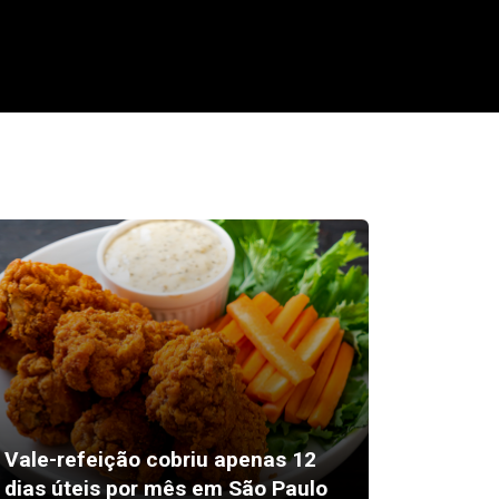
Confir
Vale-refeição cobriu apenas 12
agosto 
dias úteis por mês em São Paulo
Santa 