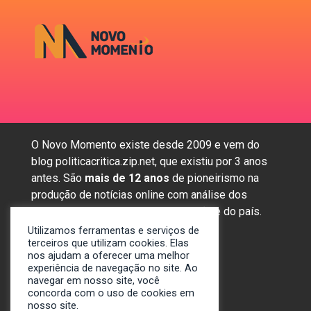
O Novo Momento existe desde 2009 e vem do
blog politicacritica.zip.net, que existiu por 3 anos
antes. São
mais de 12 anos
de pioneirismo na
produção de notícias online com análise dos
assuntos mais importantes da região e do país.
Utilizamos ferramentas e serviços de
terceiros que utilizam cookies. Elas
nos ajudam a oferecer uma melhor
Sobre nós
experiência de navegação no site. Ao
Anunciar
navegar em nosso site, você
Contato
concorda com o uso de cookies em
nosso site.