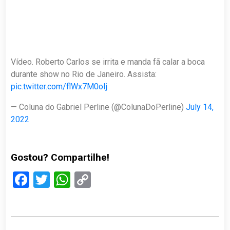
Vídeo. Roberto Carlos se irrita e manda fã calar a boca
durante show no Rio de Janeiro. Assista:
pic.twitter.com/flWx7M0oIj
— Coluna do Gabriel Perline (@ColunaDoPerline)
July 14,
2022
Gostou? Compartilhe!
Facebook
Twitter
WhatsApp
Copy
Link