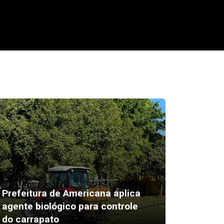
Prefeitura de Americana aplica
Rafael 
agente biológico para controle
nota do
do carrapato
no pós