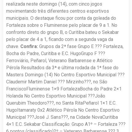
realizada neste domingo (14), com cinco jogos
movimentando três diferentes centros esportivos
municipais. O destaque ficou por conta da goleada do
Fortaleza sobre o Fluminense pelo placar de 9 a 1. No
confronto direto do grupo B, o Curitiba bateu o Sekabar
pelo placar de 4 a 1, ficando com a segunda vaga da
chave.
Confira:
Grupos da 2ª fase Grupo E ??? Fortaleza,
Bocha do Padre, Curitiba e E.C. HugoGrupo F ???
Ferroviário, Peñarol, Veterano Barbarense e Atlético
Pérola Resultados da 3ª e última rodada da 1ª fase do
Masters Domingo (14) No Centro Esportivo Municipal ???
Claudemir Martim Daniel ??? Mirzinho???, no São
FranciscoFluminense 1×9 FortalezaBocha do Padre 2×1
Holanda No Centro Esportivo Municipal ???João
Querubim Theodoro???, no Santa RitaPeñarol 1×1 E.C.
HugoItamaraty 0x2 Atlético Pérola No Centro Esportivo
Municipal ???José J. Sans???, na Cidade NovaCuritiba
4×1 E.C. Sekabar Classificação: Grupo A1º – Fortaleza ???
6 pontos (classificado)2º – Veterano Barbarense ??? 3