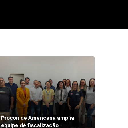
Procon de Americana amplia
Ponto d
equipe de fiscalização
celebra