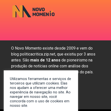
O Novo Momento existe desde 2009 e vem do
blog politicacritica.zip.net, que existiu por 3 anos
antes. São
mais de 12 anos
de pioneirismo na
produção de notícias online com análise dos
assuntos mais importantes da região e do país.
Utilizamos ferramentas e serviços de
terceiros que utilizam cookies. Elas
nos ajudam a oferecer uma melhor
Sobre nós
experiência de navegação no site. Ao
Anunciar
navegar em nosso site, você
concorda com o uso de cookies em
Contato
nosso site.