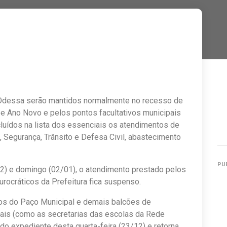
 Odessa serão mantidos normalmente no recesso de
l e Ano Novo e pelos pontos facultativos municipais
cluídos na lista dos essenciais os atendimentos de
 Segurança, Trânsito e Defesa Civil, abastecimento
PU
12) e domingo (02/01), o atendimento prestado pelos
urocráticos da Prefeitura fica suspenso.
tos do Paço Municipal e demais balcões de
iais (como as secretarias das escolas da Rede
do expediente desta quarta-feira (23/12) e retorna,