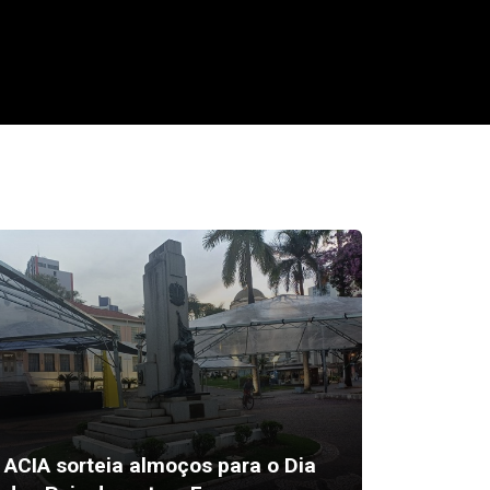
Briga d
ACIA sorteia almoços para o Dia
51 gan