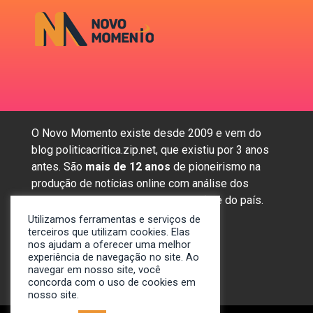
O Novo Momento existe desde 2009 e vem do
blog politicacritica.zip.net, que existiu por 3 anos
antes. São
mais de 12 anos
de pioneirismo na
produção de notícias online com análise dos
assuntos mais importantes da região e do país.
Utilizamos ferramentas e serviços de
terceiros que utilizam cookies. Elas
nos ajudam a oferecer uma melhor
Sobre nós
experiência de navegação no site. Ao
Anunciar
navegar em nosso site, você
Contato
concorda com o uso de cookies em
nosso site.