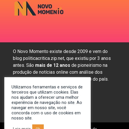
O Novo Momento existe desde 2009 e vem do
blog politicacritica.zip.net, que existiu por 3 anos
antes. São
mais de 12 anos
de pioneirismo na
produção de notícias online com análise dos
assuntos mais importantes da região e do país.
Utilizamos ferramentas e serviços de
terceiros que utilizam cookies. Elas
nos ajudam a oferecer uma melhor
Sobre nós
experiência de navegação no site. Ao
Anunciar
navegar em nosso site, você
concorda com o uso de cookies em
Contato
nosso site.
Leia mais
© 2009-2024. Portal Novo Momento de
Ok