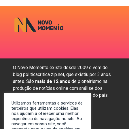
O Novo Momento existe desde 2009 e vem do
blog politicacritica.zip.net, que existiu por 3 anos
antes. São
mais de 12 anos
de pioneirismo na
produção de notícias online com análise dos
assuntos mais importantes da região e do país.
Utilizamos ferramentas e serviços de
terceiros que utilizam cookies. Elas
nos ajudam a oferecer uma melhor
Sobre nós
experiência de navegação no site. Ao
Anunciar
navegar em nosso site, você