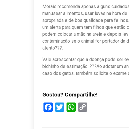
Morais recomenda apenas alguns cuidados
manusear alimentos, usar luvas na hora de li
apropriada e de boa qualidade para felinos.
um alerta para quem tem filhos que estão
podem colocar a mão na areia e depois lev
contaminação se o animal for portador da do
atento???.
Vale acrescentar que a doença pode ser ev
bichinho de estimação. ???Ao adotar um ani
caso dos gatos, também solicite o exame 
Gostou? Compartilhe!
Facebook
Twitter
WhatsApp
Copy
Link