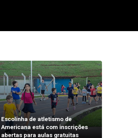
Escolinha de atletismo de
Americana está com inscrições
Pais pr
abertas para aulas gratuitas
inglês