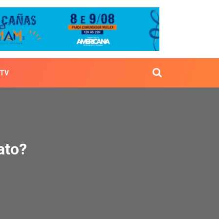
TV
lo gato?
ato?