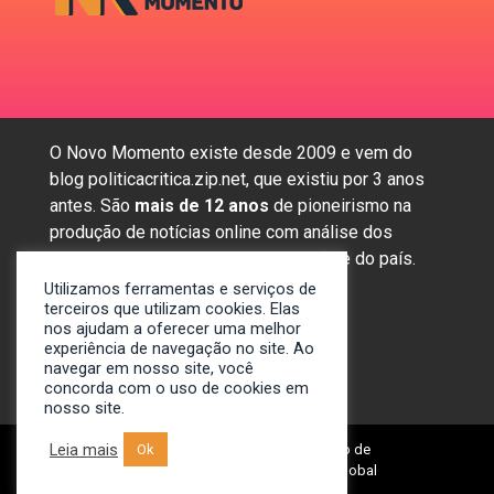
O Novo Momento existe desde 2009 e vem do
blog politicacritica.zip.net, que existiu por 3 anos
antes. São
mais de 12 anos
de pioneirismo na
produção de notícias online com análise dos
assuntos mais importantes da região e do país.
Utilizamos ferramentas e serviços de
terceiros que utilizam cookies. Elas
nos ajudam a oferecer uma melhor
Sobre nós
experiência de navegação no site. Ao
Anunciar
navegar em nosso site, você
concorda com o uso de cookies em
Contato
nosso site.
Leia mais
© 2009-2024. Portal Novo Momento de
Ok
Notícias. Desenvolvido por: Spivit Global
Technologies