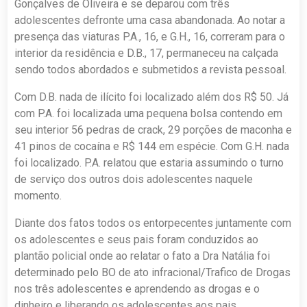
Gonçalves de Oliveira e se deparou com três
adolescentes defronte uma casa abandonada. Ao notar a
presença das viaturas P.A., 16, e G.H., 16, correram para o
interior da residência e D.B., 17, permaneceu na calçada
sendo todos abordados e submetidos a revista pessoal.
Com D.B. nada de ilícito foi localizado além dos R$ 50. Já
com P.A. foi localizada uma pequena bolsa contendo em
seu interior 56 pedras de crack, 29 porções de maconha e
41 pinos de cocaína e R$ 144 em espécie. Com G.H. nada
foi localizado. P.A. relatou que estaria assumindo o turno
de serviço dos outros dois adolescentes naquele
momento.
Diante dos fatos todos os entorpecentes juntamente com
os adolescentes e seus pais foram conduzidos ao
plantão policial onde ao relatar o fato a Dra Natália foi
determinado pelo BO de ato infracional/Trafico de Drogas
nos três adolescentes e aprendendo as drogas e o
dinheiro e liberando os adolescentes aos pais.