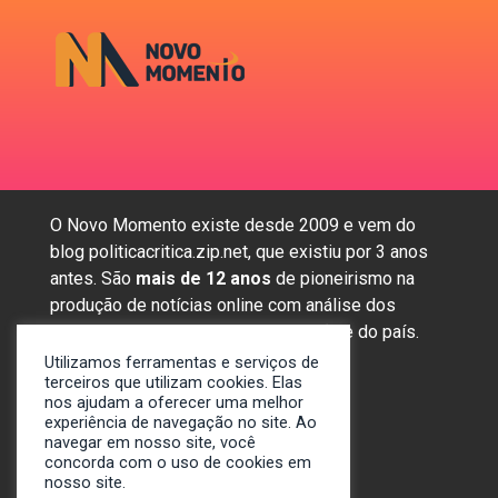
O Novo Momento existe desde 2009 e vem do
blog politicacritica.zip.net, que existiu por 3 anos
antes. São
mais de 12 anos
de pioneirismo na
produção de notícias online com análise dos
assuntos mais importantes da região e do país.
Utilizamos ferramentas e serviços de
terceiros que utilizam cookies. Elas
nos ajudam a oferecer uma melhor
Sobre nós
experiência de navegação no site. Ao
Anunciar
navegar em nosso site, você
concorda com o uso de cookies em
Contato
nosso site.