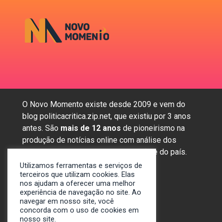
O Novo Momento existe desde 2009 e vem do
blog politicacritica.zip.net, que existiu por 3 anos
antes. São
mais de 12 anos
de pioneirismo na
produção de notícias online com análise dos
assuntos mais importantes da região e do país.
Utilizamos ferramentas e serviços de
terceiros que utilizam cookies. Elas
nos ajudam a oferecer uma melhor
Sobre nós
experiência de navegação no site. Ao
Anunciar
navegar em nosso site, você
concorda com o uso de cookies em
Contato
nosso site.