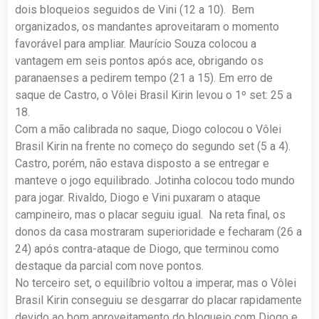
dois bloqueios seguidos de Vini (12 a 10). Bem
organizados, os mandantes aproveitaram o momento
favorável para ampliar. Maurício Souza colocou a
vantagem em seis pontos após ace, obrigando os
paranaenses a pedirem tempo (21 a 15). Em erro de
saque de Castro, o Vôlei Brasil Kirin levou o 1º set: 25 a
18.
Com a mão calibrada no saque, Diogo colocou o Vôlei
Brasil Kirin na frente no começo do segundo set (5 a 4).
Castro, porém, não estava disposto a se entregar e
manteve o jogo equilibrado. Jotinha colocou todo mundo
para jogar. Rivaldo, Diogo e Vini puxaram o ataque
campineiro, mas o placar seguiu igual. Na reta final, os
donos da casa mostraram superioridade e fecharam (26 a
24) após contra-ataque de Diogo, que terminou como
destaque da parcial com nove pontos.
No terceiro set, o equilíbrio voltou a imperar, mas o Vôlei
Brasil Kirin conseguiu se desgarrar do placar rapidamente
devido ao bom aproveitamento do bloqueio com Diogo e